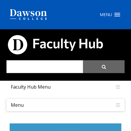
Recherche sur le site
MENU
Recherche de personnes
CARREFOUR PÉDAGOGIQUE
EN
portail My Dawson
///
Faculty Hub Menu
À propos de Dawson
Comment postuler
Menu
Carrières
Liens rapides