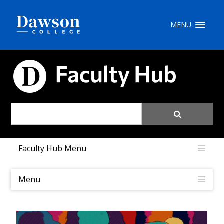
Recherche sur le site
MENU
Recherche de personnes
CARREFOUR PÉDAGOGIQUE
EN
portail My Dawson
///
Faculty Hub Menu
À propos de Dawson
Comment postuler
Menu
Carrières
Liens rapides