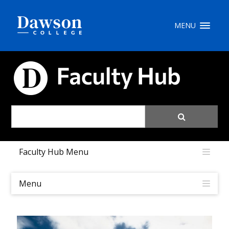
Recherche sur le site
MENU
Recherche de personnes
CARREFOUR PÉDAGOGIQUE
EN
portail My Dawson
///
Faculty Hub Menu
À propos de Dawson
Comment postuler
Menu
Carrières
Liens rapides