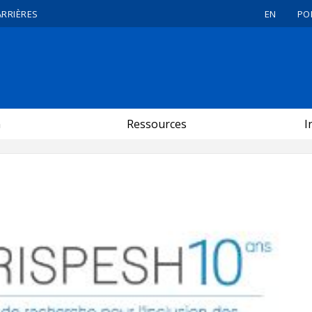
ARRIÈRES
EN
PO
n
Ressources
I