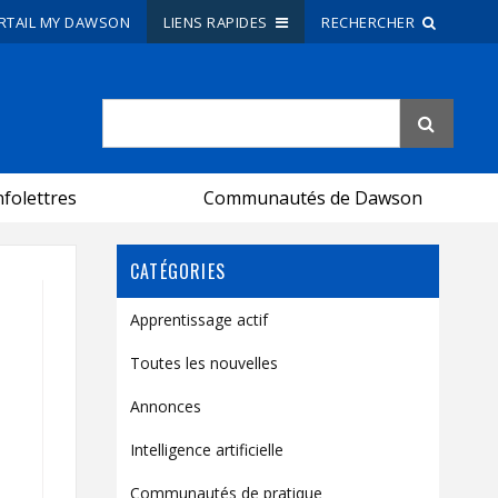
RTAIL MY DAWSON
LIENS RAPIDES
RECHERCHER
Recherche sur le site
Recherche de personnes
nfolettres
Communautés de Dawson
EN
CATÉGORIES
portail My Dawson
///
Apprentissage actif
À propos de Dawson
Toutes les nouvelles
Comment postuler
Annonces
Carrières
Intelligence artificielle
Liens rapides
Communautés de pratique