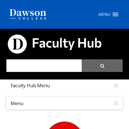
Recherche sur le site
MENU
Recherche de personnes
CARREFOUR PÉDAGOGIQUE
EN
portail My Dawson
///
Faculty Hub Menu
À propos de Dawson
Comment postuler
Menu
Carrières
Liens rapides