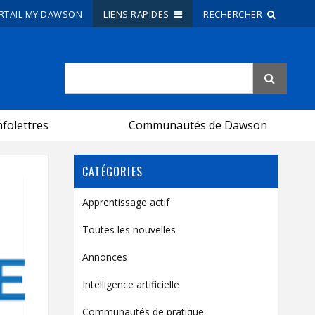
RTAIL MY DAWSON
LIENS RAPIDES
RECHERCHER
Recherche sur le site
Recherche de personnes
nfolettres
Communautés de Dawson
EN
CATÉGORIES
portail My Dawson
///
Apprentissage actif
À propos de Dawson
Toutes les nouvelles
Comment postuler
Annonces
Carrières
Intelligence artificielle
Liens rapides
Communautés de pratique