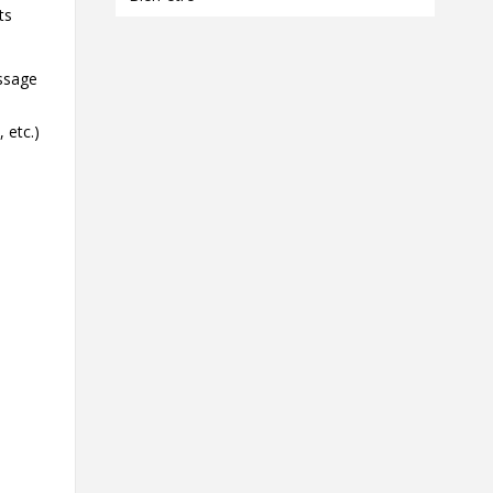
ts
issage
 etc.)