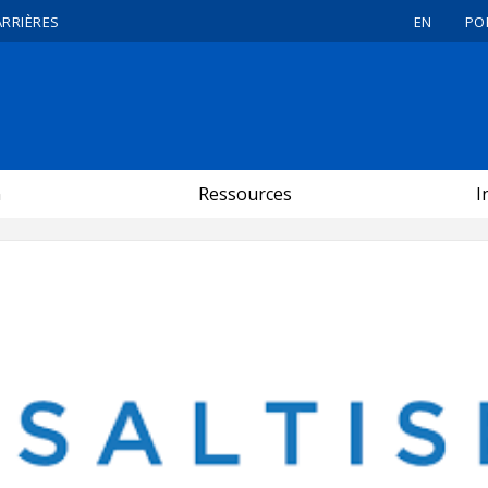
ARRIÈRES
EN
PO
n
Ressources
I