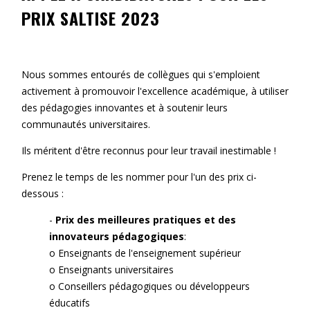
PRIX SALTISE 2023
Contact
Informations
Outils
Nous sommes entourés de collègues qui s'emploient
activement à promouvoir l'excellence académique, à utiliser
Liens
des pédagogies innovantes et à soutenir leurs
communautés universitaires.
Menu principal
Ils méritent d'être reconnus pour leur travail inestimable !
Qui vous êtes
Prenez le temps de les nommer pour l'un des prix ci-
dessous :
-
Prix des meilleures pratiques et des
innovateurs pédagogiques
:
o Enseignants de l'enseignement supérieur
o Enseignants universitaires
o Conseillers pédagogiques ou développeurs
éducatifs