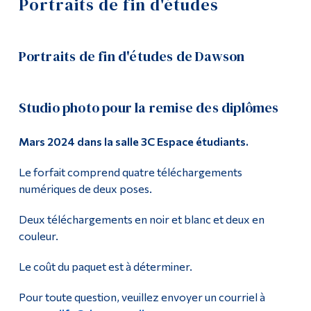
Portraits de fin d'études
Société Blue Ring
Outils
Liens
Contactez-nous
Portraits de fin d'études de Dawson
Menu principal
Événements
Studio photo pour la remise des diplômes
Programmes
Semaine des geeks 2026
Formation continue
Mars 2024 dans la salle 3C Espace étudiants.
Portraits de fin d'études
Admissions
Le forfait comprend quatre téléchargements
Location de casiers
La vie à Dawson
numériques de deux poses.
Deux téléchargements en noir et blanc et deux en
Carte Opus
Qui vous êtes
couleur.
Futurs étudiants
Événements de la Journée du chandail orange
Le coût du paquet est à déterminer.
Étudiants actuels
Groupes para-académiques
Pour toute question, veuillez envoyer un courriel à
Corps enseignant et
personnel administratif