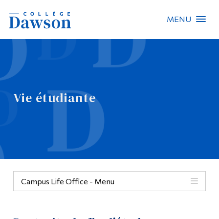
MENU
Recherche sur le site
Recherche de personnes
Vie étudiante
EN
À propos de Dawson
Carrières
Omnivox
Campus Life Office - Menu
Liens rapides
Contact
Menu
Informations