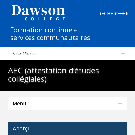
Recherche sur le site
RECHERCHER
Formation continue et
Recherche de personnes
services communautaires
Site Menu
EN
AEC (attestation d’études
portail My Dawson
///
collégiales)
À propos de Dawson
Menu
Comment postuler
Carrières
Aperçu
Liens rapides