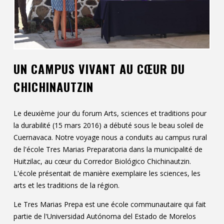
Contact
Informations
Outils
UN CAMPUS VIVANT AU CŒUR DU
Liens
CHICHINAUTZIN
Menu principal
Le deuxième jour du forum Arts, sciences et traditions pour
Qui vous êtes
la durabilité (15 mars 2016) a débuté sous le beau soleil de
Cuernavaca. Notre voyage nous a conduits au campus rural
de l'école Tres Marias Preparatoria dans la municipalité de
Huitzilac, au cœur du Corredor Biológico Chichinautzin.
L'école présentait de manière exemplaire les sciences, les
arts et les traditions de la région.
Le Tres Marias Prepa est une école communautaire qui fait
partie de l'Universidad Autónoma del Estado de Morelos