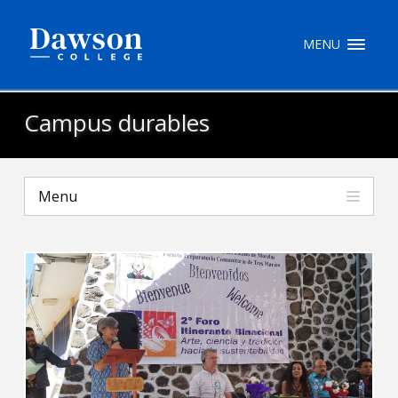
Recherche sur le site
MENU
Recherche de personnes
Campus durables
EN
Menu
portail My Dawson
///
À propos de Dawson
Comment postuler
Carrières
Liens rapides