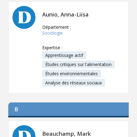
Contact
Aunio, Anna-Liisa
Informations
Département :
Outils
Sociologie
Liens
Expertise :
Apprentissage actif
Menu principal
Études critiques sur l'alimentation
Études environnementales
Qui vous êtes
Analyse des réseaux sociaux
B
Beauchamp, Mark