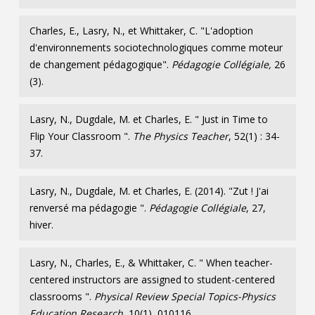
Charles, E., Lasry, N., et Whittaker, C. "L'adoption
d'environnements sociotechnologiques comme moteur
de changement pédagogique".
Pédagogie Collégiale,
26
(3).
Lasry, N., Dugdale, M. et Charles, E. " Just in Time to
Flip Your Classroom ".
The Physics Teacher
, 52(1) : 34-
37.
Lasry, N., Dugdale, M. et Charles, E. (2014). "Zut ! J'ai
renversé ma pédagogie ".
Pédagogie Collégiale
, 27,
hiver.
Lasry, N., Charles, E., & Whittaker, C. " When teacher-
centered instructors are assigned to student-centered
classrooms ".
Physical Review Special Topics-Physics
Education Research
, 10(1), 010116.