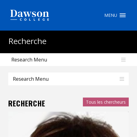
Recherche sur le site
MENU
Recherche de personnes
Recherche
Research Menu
EN
portail My Dawson
///
Research Menu
À propos de Dawson
RECHERCHE
Tous les chercheurs
Comment postuler
Carrières
Liens rapides