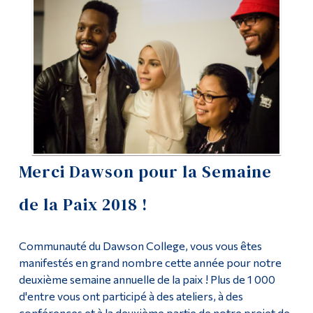
Articles non classés
Outils
Liens
Centre pour la paix
Menu principal
À propos du Centre pour la paix
Programmes
Formation continue
Certificat Peace Studies
Admissions
Merci Dawson pour la Semaine
Contactez-nous
La vie à Dawson
de la Paix 2018 !
Qui vous êtes
Communauté du Dawson College, vous vous êtes
Futurs étudiants
manifestés en grand nombre cette année pour notre
Étudiants actuels
deuxième semaine annuelle de la paix ! Plus de 1 000
d'entre vous ont participé à des ateliers, à des
Corps enseignant et
personnel administratif
conférences et à la deuxième partie de notre projet de