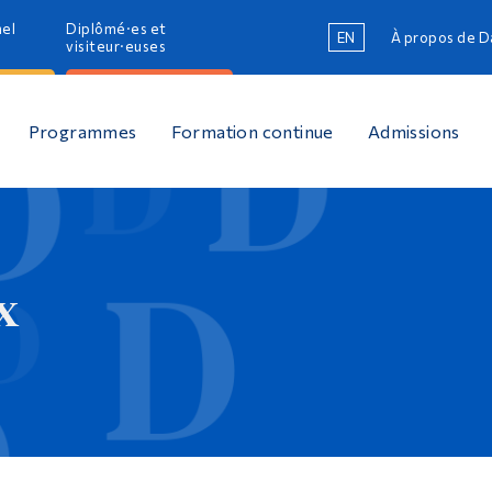
nel
Diplômé·es et
EN
À propos de 
R
visiteur·euses
R
Programmes
Formation continue
Admissions
x