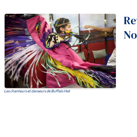
Re
No
Les chanteurs et danseurs de Buffalo Hat