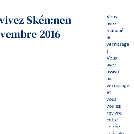
Outils
vivez Skén:nen -
Liens
Vous
avez
Menu principal
vembre 2016
manqué
Programmes
le
vernissage
Formation continue
?
Vous
Admissions
avez
La vie à Dawson
assisté
Qui vous êtes
au
vernissage
Futurs étudiants
et
vous
Étudiants actuels
voulez
Corps enseignant et personnel administratif
revivre
cette
Diplômé·es et visiteur·euses
soirée
spéciale