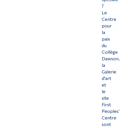
?
Le
Centre
pour
la
paix
du
Collège
Dawson,
la
Galerie
d'art
et
le
site
First
Peoples’
Centre
sont