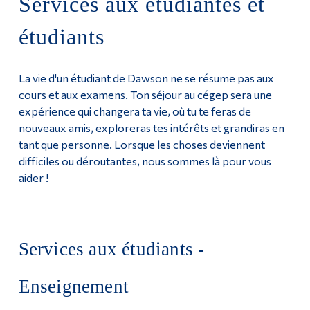
Services aux étudiantes et
Programmes
Outils
étudiants
Liens
Demande d'admission
La vie d'un étudiant de Dawson ne se résume pas aux
Menu principal
Services aux étudiantes et étudiants
cours et aux examens. Ton séjour au cégep sera une
Programmes
expérience qui changera ta vie, où tu te feras de
nouveaux amis, exploreras tes intérêts et grandiras en
Formation continue
tant que personne. Lorsque les choses deviennent
difficiles ou déroutantes, nous sommes là pour vous
Admissions
aider !
La vie à Dawson
Qui vous êtes
Services aux étudiants -
Futurs étudiants
Étudiants actuels
Enseignement
Corps enseignant et
personnel administratif