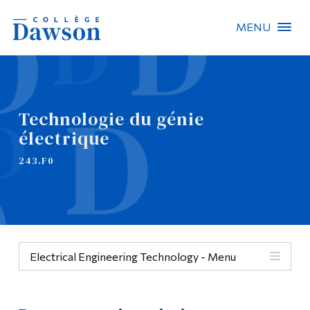
MENU
Recherche sur le site
Recherche de personnes
Technologie du génie
électrique
EN
243.F0
À propos de Dawson
Carrières
Omnivox
Electrical Engineering Technology - Menu
Liens rapides
Contact
Menu
Informations