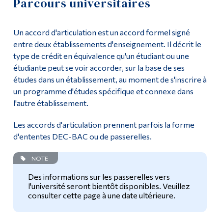
Parcours universitaires
Demande d'admission
Outils
Un accord d'articulation est un accord formel signé
Liens
Cours
entre deux établissements d'enseignement. Il décrit le
type de crédit en équivalence qu'un étudiant ou une
Menu principal
Liste de cours
étudiante peut se voir accorder, sur la base de ses
Programmes
études dans un établissement, au moment de s'inscrire à
Enseignement général
un programme d'études spécifique et connexe dans
Formation continue
l'autre établissement.
Cours complémentaires
Admissions
Les accords d'articulation prennent parfois la forme
Parcours universitaires
La vie à Dawson
d'ententes DEC-BAC ou de passerelles.
Diplômé·es
Qui vous êtes
NOTE
Futurs étudiants
Des informations sur les passerelles vers
FAQ
l'université seront bientôt disponibles. Veuillez
Étudiants actuels
consulter cette page à une date ultérieure.
Poursuivre la lecture
Corps enseignant et
personnel administratif