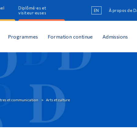
nel
Diplômé·es et
EN
À propos de 
R
visiteur·euses
R
Programmes
Formation continue
Admissions
ettres et communication
Arts et culture