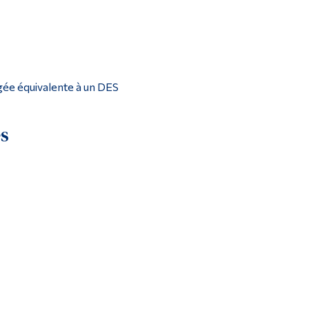
Outils
Liens
Menu principal
Programmes
gée équivalente à un DES
Formation continue
es
Admissions
La vie à Dawson
Qui vous êtes
Futurs étudiants
Étudiants actuels
Corps enseignant et personnel administratif
Diplômé·es et visiteur·euses