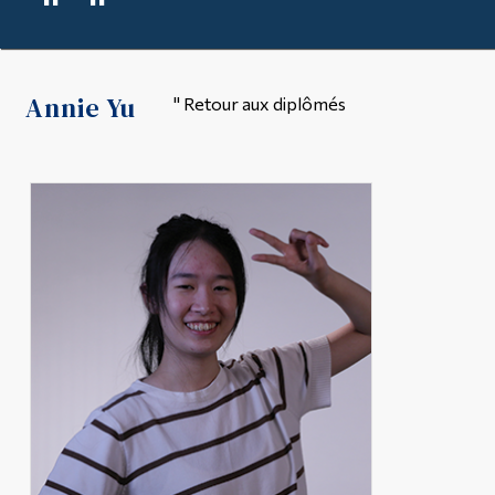
"
"
Outils
Liens
Annie Yu
" Retour aux diplômés
Menu principal
Programmes
Formation continue
Admissions
La vie à Dawson
Qui vous êtes
Futurs étudiants
Étudiants actuels
Corps enseignant et
personnel administratif