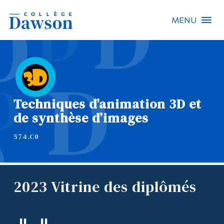
MENU
Recherche sur le site
Recherche de personnes
Techniques d’animation 3D et
EN
de synthèse d’images
À propos de Dawson
574.C0
Carrières
Omnivox
2023 Vitrine des diplômés
Liens rapides
Contact
Informations