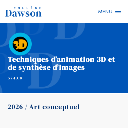
MENU
Recherche sur le site
Recherche de personnes
Techniques d’animation 3D et
EN
de synthèse d’images
À propos de Dawson
574.C0
Carrières
Omnivox
2026 / Art conceptuel
Liens rapides
Contact
Informations