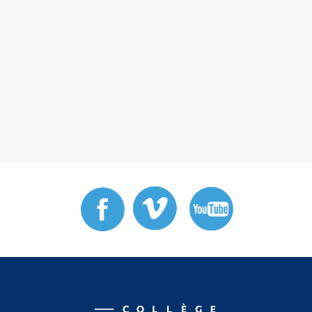
Diplômé·es et visiteur·euses