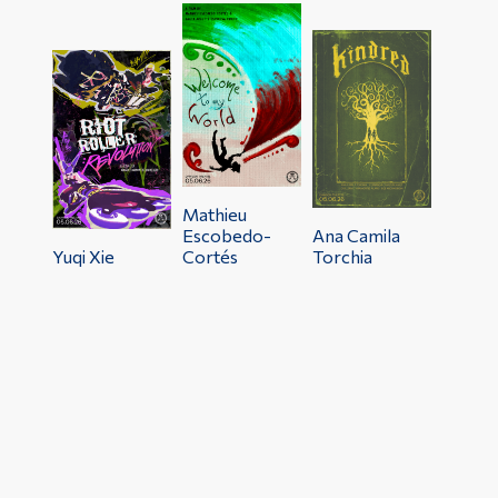
Outils
Liens
Menu principal
Programmes
Mathieu
Formation continue
Escobedo-
Ana Camila
Yuqi Xie
Cortés
Torchia
Admissions
La vie à Dawson
Qui vous êtes
Futurs étudiants
Étudiants actuels
Corps enseignant et
personnel administratif