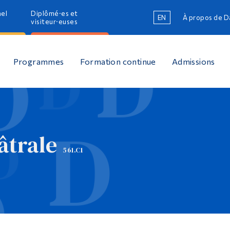
nel
Diplômé·es et
EN
À propos de 
R
visiteur·euses
R
Programmes
Formation continue
Admissions
âtrale
561.C1