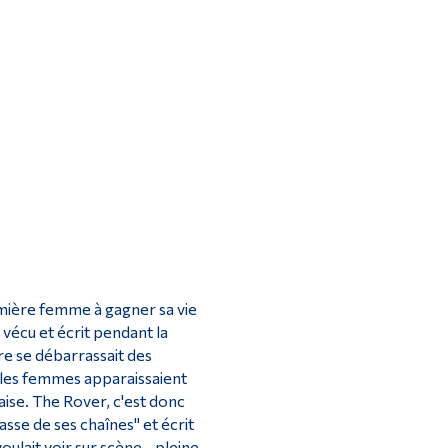
Outils
Liens
Menu principal
Programmes
Formation continue
Admissions
La vie à Dawson
Qui vous êtes
Futurs étudiants
mière femme à gagner sa vie
 vécu et écrit pendant la
Étudiants actuels
re se débarrassait des
Corps enseignant et personnel administratif
e les femmes apparaissaient
aise. The Rover, c'est donc
Diplômé·es et visiteur·euses
se de ses chaînes" et écrit
ulait voir sur scène - pleine