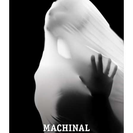
Outils
Liens
Menu principal
Programmes
Formation continue
Admissions
La vie à Dawson
Qui vous êtes
Futurs étudiants
Étudiants actuels
Corps enseignant et
personnel administratif