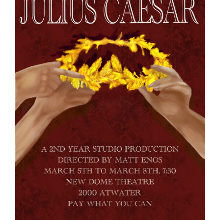
Outils
Liens
Menu principal
Programmes
Formation continue
Admissions
La vie à Dawson
Qui vous êtes
Futurs étudiants
Étudiants actuels
Corps enseignant et
personnel administratif