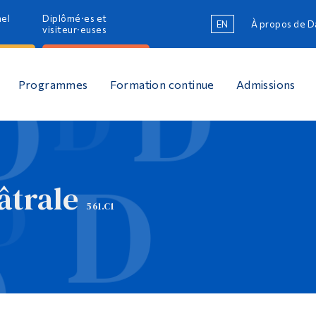
nel
Diplômé·es et
EN
À propos de 
R
visiteur·euses
R
Programmes
Formation continue
Admissions
âtrale
561.C1