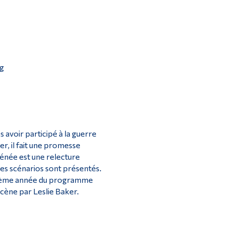
Outils
Liens
Menu principal
Programmes
g
Formation continue
Admissions
La vie à Dawson
Qui vous êtes
avoir participé à la guerre
er, il fait une promesse
Futurs étudiants
ménée est une relecture
Étudiants actuels
es scénarios sont présentés.
isième année du programme
Corps enseignant et personnel administratif
scène par Leslie Baker.
Diplômé·es et visiteur·euses