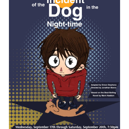
Outils
Liens
Menu principal
Programmes
Formation continue
Admissions
La vie à Dawson
Qui vous êtes
Futurs étudiants
Étudiants actuels
Corps enseignant et
personnel administratif