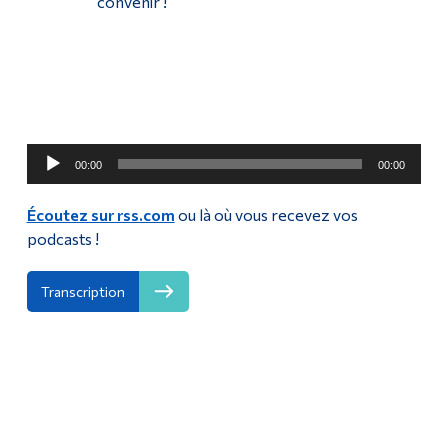
convenir !
Audio
00:00
00:00
Player
Écoutez sur rss.com
ou là où vous recevez vos
podcasts !
Transcription