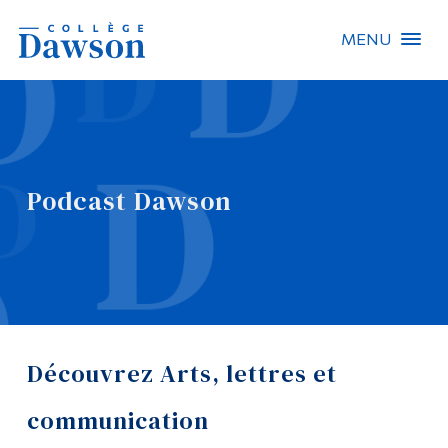
MENU
Recherche sur le site
Recherche de personnes
Podcast Dawson
EN
À propos de Dawson
Carrières
Omnivox
Découvrez Arts, lettres et
Liens rapides
Contact
communication
Informations