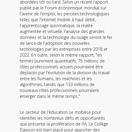
abordées tôt ou tard. Selon un récent rapport
Contact
publié par le Forum économique mondial sur
l'avenir de l'emploi, les percées technologiques
Informations
telles que l'internet mobile à haut débit,
l'apprentissage automatique, la réalité
Outils
augmentée et virtuelle, l'analyse des grandes
données et la technologie du nuage seront le fer
Liens
de lance de l'adoption des nouvelles
technologies par les entreprises entre 2018 et
2022. En outre, selon le même rapport, "en
Menu principal
termes purement quantitatifs, 75 millions de
rôles professionnels actuels pourraient être
Qui vous êtes
déplacés par l'évolution de la division du travail
entre les humains, les machines et les
algorithmes, tandis que 133 millions de
nouveaux rôles professionnels pourraient
émerger dans le même temps."
Le secteur de l'éducation se mobilise pour
identifier les nombreux défis et opportunités
que présente la prolifération de l'IA. Le Collège
Dawson est bien placé pour apporter des