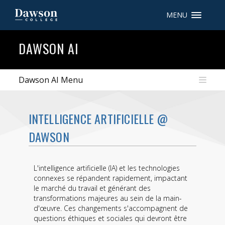
MENU
Recherche sur le site
DAWSON AI
Recherche de personnes
Dawson AI Menu
EN
INTELLIGENCE ARTIFICIELLE @
portail My Dawson
///
DAWSON
À propos de Dawson
L'intelligence artificielle (IA) et les technologies
Comment postuler
connexes se répandent rapidement, impactant
le marché du travail et générant des
Carrières
transformations majeures au sein de la main-
d'œuvre. Ces changements s'accompagnent de
Liens rapides
questions éthiques et sociales qui devront être