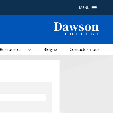
MENU
Recherche sur le site
Recherche de personnes
Ressources
Blogue
Contactez-nous
EN
portail My Dawson
///
À propos de Dawson
Comment postuler
Carrières
Liens rapides