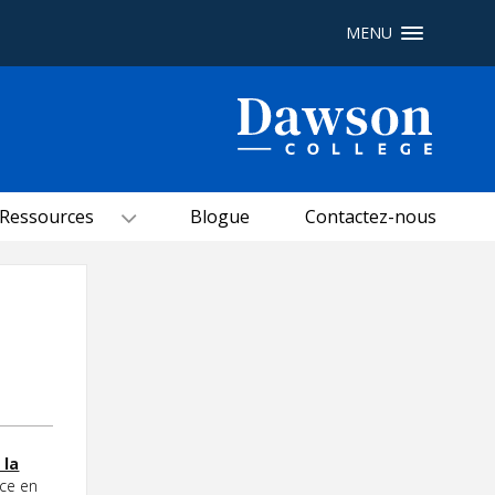
MENU
Recherche sur le site
Recherche de personnes
Ressources
Blogue
Contactez-nous
EN
portail My Dawson
///
À propos de Dawson
Comment postuler
Carrières
Liens rapides
 la
nce en