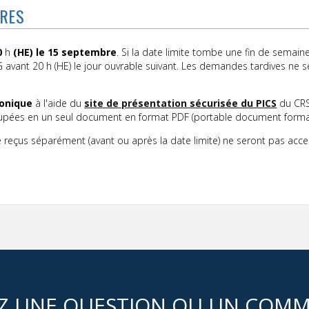
URES
0
h
(HE) le 15 septembre
. Si la date limite tombe une fin de semain
G avant 20 h (HE) le jour ouvrable suivant. Les demandes tardives ne 
ronique
à l'aide du
site de présentation sécurisée du PICS
du CR
oupées en un seul document en format PDF (portable document forma
 reçus séparément (avant ou après la date limite) ne seront pas acce
Z UNE QUESTION OU UN COMM