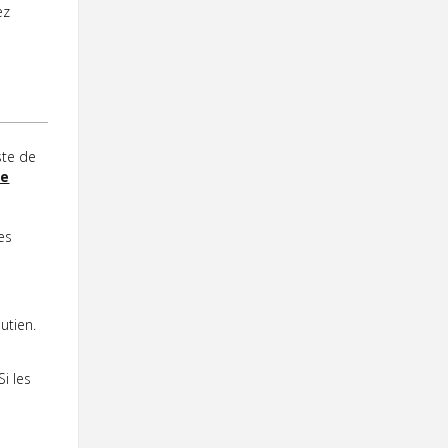
Contact
ez
Informations
Outils
Liens
Menu principal
ste de
de
Qui vous êtes
es
utien.
i les