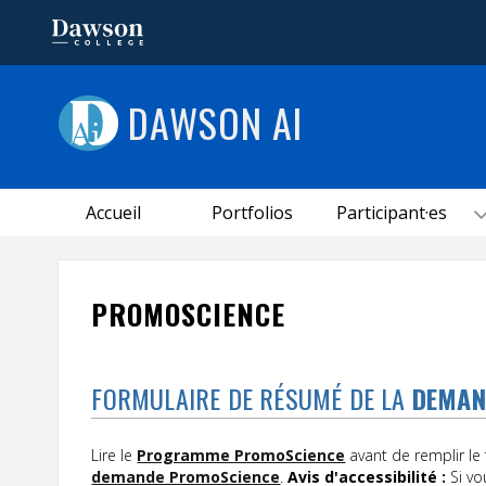
DAWSON AI
Accueil
Portfolios
Participant·es
PROMOSCIENCE
FORMULAIRE DE RÉSUMÉ DE LA
DEMAN
Lire le
Programme PromoScience
avant de remplir le
demande PromoScience
.
Avis d'accessibilité :
Si v