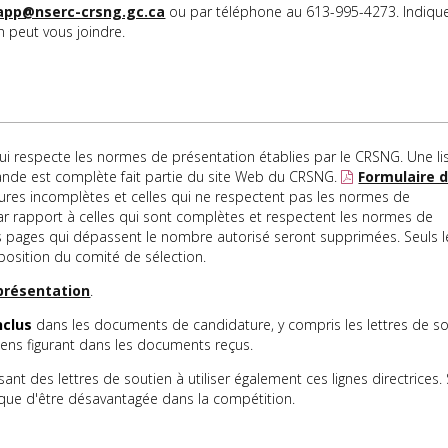
pp@nserc-crsng.gc.ca
ou par téléphone au 613-995-4273. Indiqu
n peut vous joindre.
 respecte les normes de présentation établies par le CRSNG. Une li
ande est complète fait partie du site Web du CRSNG.
Formulaire 
tures incomplètes et celles qui ne respectent pas les normes de
r rapport à celles qui sont complètes et respectent les normes de
es pages qui dépassent le nombre autorisé seront supprimées. Seuls l
osition du comité de sélection.
 présentation
.
nclus
dans les documents de candidature, y compris les lettres de so
ns figurant dans les documents reçus.
t des lettres de soutien à utiliser également ces lignes directrices. S
risque d'être désavantagée dans la compétition.