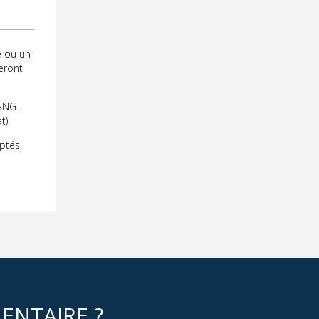
e ou un
seront
SNG.
t).
ptés.
ENTAIRE ?