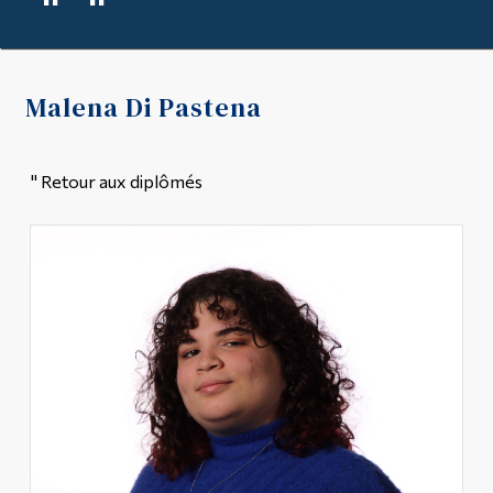
"
"
Outils
Liens
Malena Di Pastena
Menu principal
Programmes
" Retour aux diplômés
Formation continue
Admissions
La vie à Dawson
Qui vous êtes
Futurs étudiants
Étudiants actuels
Corps enseignant et
personnel administratif