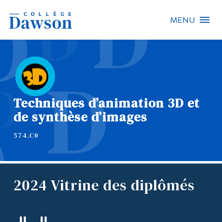
MENU
Recherche sur le site
Recherche de personnes
Techniques d’animation 3D et
EN
de synthèse d’images
À propos de Dawson
574.C0
Carrières
Omnivox
2024 Vitrine des diplômés
Liens rapides
Contact
Informations