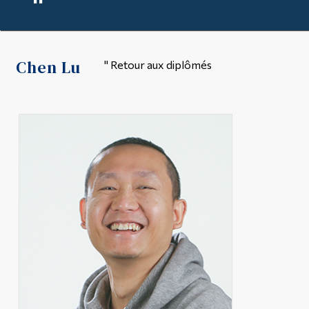
"
Outils
Liens
Chen Lu
" Retour aux diplômés
Menu principal
Programmes
Formation continue
Admissions
La vie à Dawson
Qui vous êtes
Futurs étudiants
Étudiants actuels
Corps enseignant et
personnel administratif