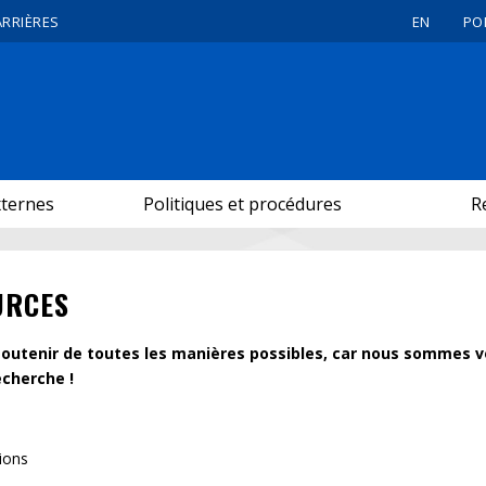
ARRIÈRES
EN
PO
xternes
Politiques et procédures
R
URCES
outenir de toutes les manières possibles, car nous sommes v
echerche !
tions