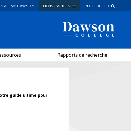
RTAIL MY DAWSON
LIENS RAPIDES
RECHERCHER
Recherche sur le site
Recherche de personnes
essources
Rapports de recherche
EN
portail My Dawson
///
À propos de Dawson
otre guide ultime pour
Comment postuler
Carrières
Liens rapides