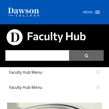
Recherche sur le site
MENU
Recherche de personnes
CARREFOUR PÉDAGOGIQUE
EN
portail My Dawson
///
Faculty Hub Menu
À propos de Dawson
Comment postuler
Faculty Hub Menu
Carrières
Liens rapides