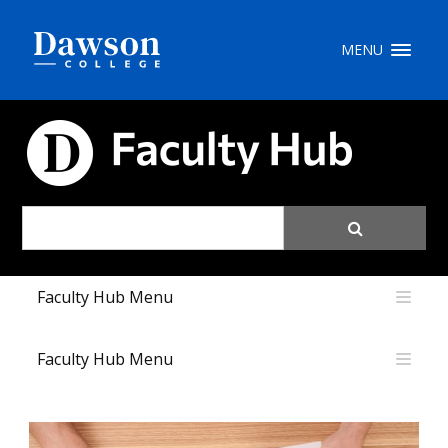
Recherche sur le site
MENU
Recherche de personnes
CARREFOUR PÉDAGOGIQUE
EN
portail My Dawson
///
Faculty Hub Menu
À propos de Dawson
Comment postuler
Faculty Hub Menu
Carrières
Liens rapides