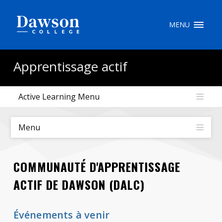
Recherche sur le site
MENU
Recherche de personnes
Apprentissage actif
Active Learning Menu
EN
portail My Dawson
///
Menu
À propos de Dawson
COMMUNAUTÉ D'APPRENTISSAGE
Comment postuler
ACTIF DE DAWSON (DALC)
Carrières
Événements à venir
Liens rapides