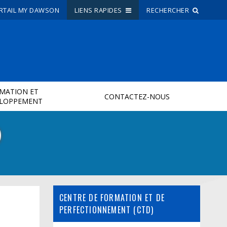
RTAIL MY DAWSON
LIENS RAPIDES
RECHERCHER
Recherche sur le site
Recherche de personnes
MATION ET
CONTACTEZ-NOUS
ELOPPEMENT
EN
)
portail My Dawson
///
À propos de Dawson
Comment postuler
Carrières
CENTRE DE FORMATION ET DE
Liens rapides
PERFECTIONNEMENT (CTD)