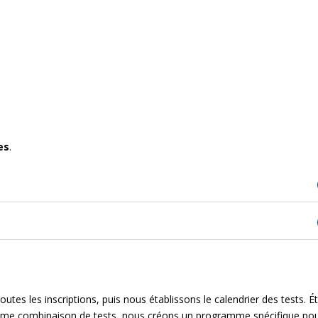
es
.
outes les inscriptions, puis nous établissons le calendrier des tests. É
 même combinaison de tests, nous créons un programme spécifique po