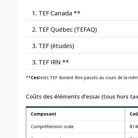
1. TEF Canada **
2. TEF Québec (TEFAQ)
3. TEF (études)
3. TEF IRN **
**
Ces
tests TEF doivent être passés au cours de la mê
Coûts des éléments d'essai (tous hors ta
Composant
Co
Compréhension orale
$14