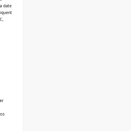
la date
diquent
C,
er
vos