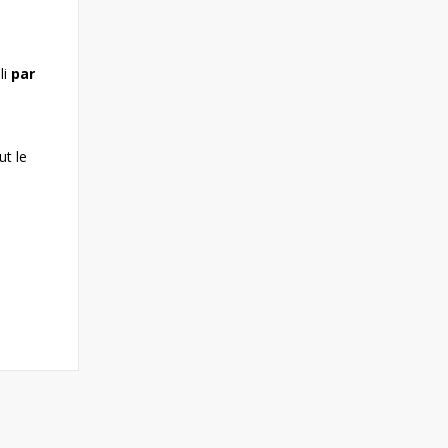
li
par
ut le