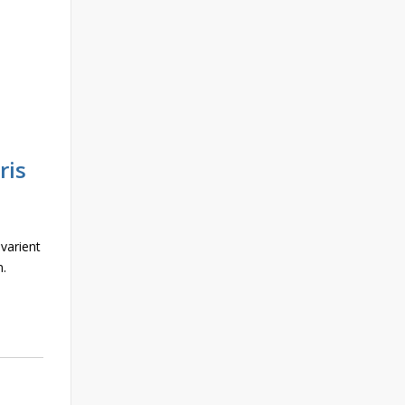
ris
 varient
n.