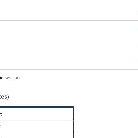
me session.
xes)
ût
0