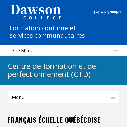
Recherche sur le site
RECHERCHER
Formation continue et
Recherche de personnes
services communautaires
Site Menu
EN
Centre de formation et de
portail My Dawson
///
perfectionnement (CTD)
À propos de Dawson
Menu
Comment postuler
Carrières
FRANÇAIS ÉCHELLE QUÉBÉCOISE
Liens rapides