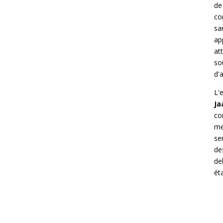
de
co
sa
ap
at
so
d'
L'
Ja
co
me
se
de
de
éta