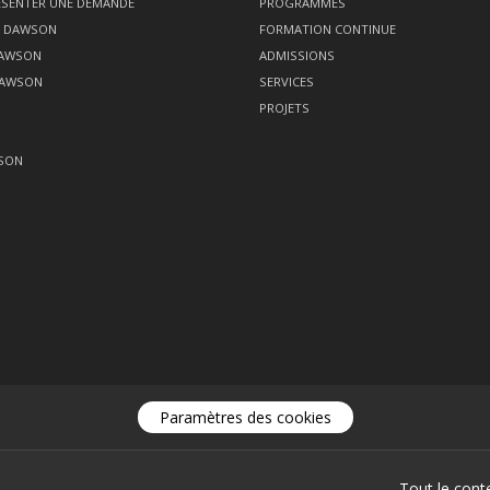
SENTER UNE DEMANDE
PROGRAMMES
Z DAWSON
FORMATION CONTINUE
DAWSON
ADMISSIONS
DAWSON
SERVICES
PROJETS
SON
Paramètres des cookies
Tout le cont