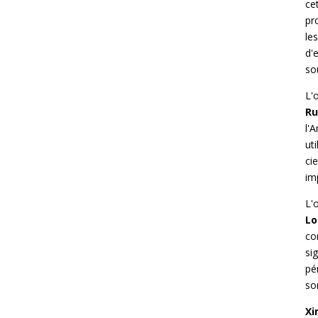
ce
pr
le
d'
so
L'
Ru
l'
uti
cie
im
L'
Lo
co
si
pé
so
Xi