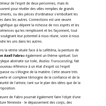
intérieur de l'esprit de deux personnes, mais ils
ouvrent pour révéler des villes remplies de grands
timents, ou des pièces d'ordinateur s'emboîtant les
es dans les autres. Connections est une œuvre
gnifique qui dépeint la richesse de nos esprits et les
périences qui les remplissent et les façonnent, tout
 soulignant leur potentiel à nous réunir, voire à nous
ndre les uns dans les autres.
ns la vitrine située face à la cafétéria, la peinture de
on Axell Fabro
a également un thème spirituel. Son
rylique abstraite sur toile,
Bodies Transcending
, fait
nouveau référence à un état d'esprit où l'esprit
rpasse ou s'éloigne de la matière. Cette œuvre très
verte et complexe témoigne de la confiance et de la
turité de l'artiste, tant sur le plan des idées que de la
mposition.
œuvre de Fabro pourrait également faire l'objet d'une
cture féministe - le dépassement des corps, des