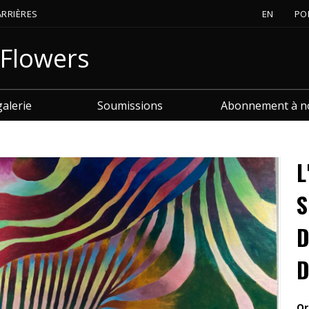
ARRIÈRES
EN
PO
 Flowers
galerie
Soumissions
Abonnement à not
L
S
D
D
Or