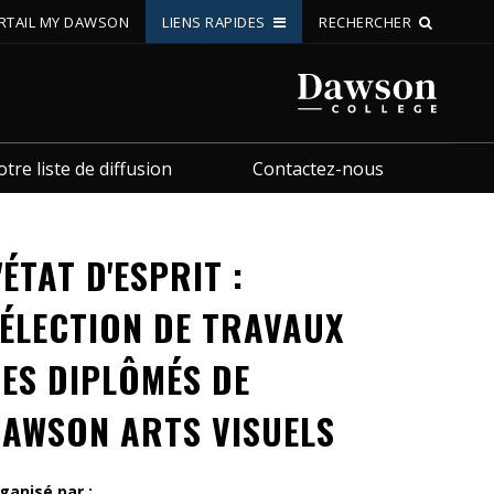
RTAIL MY DAWSON
LIENS RAPIDES
RECHERCHER
Recherche sur le site
Recherche de personnes
re liste de diffusion
Contactez-nous
EN
'ÉTAT D'ESPRIT :
portail My Dawson
///
ÉLECTION DE TRAVAUX
À propos de Dawson
ES DIPLÔMÉS DE
Comment postuler
AWSON ARTS VISUELS
Carrières
Liens rapides
ganisé par :