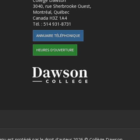
Collège Dawson
3040, rue Sherbrooke Ouest
,
Montréal, Québec
Canada
H3Z 1A4
Tél. :
514 931-8731
ANNUAIRE TÉLÉPHONIQUE
HEURES D'OUVERTURE
enu est protégé par le droit d'auteur 2026 ©
Collège Dawson.