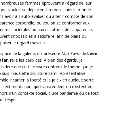
 nombreuses femmes éprouvent à l'égard de leur
rps : vouloir se déplacer librement dans le monde
ns avoir à s'auto-évaluer ou à tenir compte de son
parence corporelle, ou vouloir se conformer aux
tentes sociétales ou aux dictatures de l'apparence,
uvent impossibles à satisfaire, afin de plaire ou
apaiser le regard masculin.
espace de la galerie, qui présente
Mid Swim
de
Leen
afar
, relie les deux cas. À bien des égards, je
nsidère que cette œuvre contredit le thème que je
 suis fixé. Cette sculpture semi-représentative
mble incarner la liberté et la joie - en quelque sorte
s sentiments purs qui transcendent ou existent en
hors d'un contexte social, d'une pandémie ou de tout
t d'esprit.