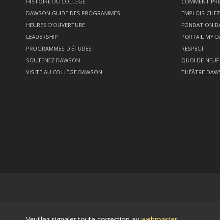
HISTOIRE DU COLLÈGE
COMMENT PRÉ
DAWSON GUIDE DES PROGRAMMES
EMPLOIS CHE
HEURES D'OUVERTURE
FONDATION 
LEADERSHIP
PORTAIL MY 
PROGRAMMES D'ÉTUDES
RESPECT
SOUTENEZ DAWSON
QUOI DE NEUF
VISITE AU COLLÈGE DAWSON
THÉÂTRE DAW
Veuillez signaler toute correction au
webmaster
.