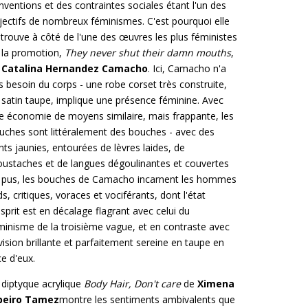
nventions et des contraintes sociales étant l'un des
jectifs de nombreux féminismes. C'est pourquoi elle
 trouve à côté de l'une des œuvres les plus féministes
 la promotion,
They never shut their damn mouths
,
e
Catalina Hernandez Camacho
. Ici, Camacho n'a
s besoin du corps - une robe corset très construite,
 satin taupe, implique une présence féminine. Avec
e économie de moyens similaire, mais frappante, les
uches sont littéralement des bouches - avec des
nts jaunies, entourées de lèvres laides, de
ustaches et de langues dégoulinantes et couvertes
 pus, les bouches de Camacho incarnent les hommes
ds, critiques, voraces et vociférants, dont l'état
esprit est en décalage flagrant avec celui du
minisme de la troisième vague, et en contraste avec
 vision brillante et parfaitement sereine en taupe en
ce d'eux.
 diptyque acrylique
Body Hair, Don't care
de
Ximena
beiro Tamez
montre les sentiments ambivalents que