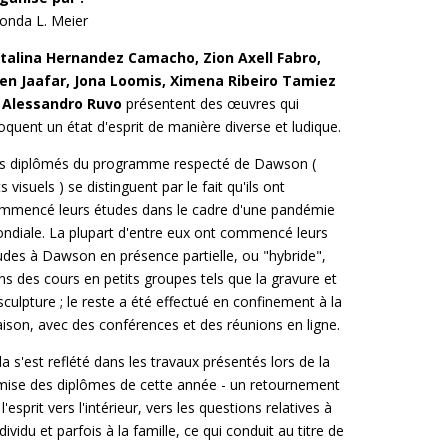
Contact
onda L. Meier
Informations
talina Hernandez Camacho, Zion Axell Fabro,
en Jaafar, Jona Loomis, Ximena Ribeiro Tamiez
Outils
 Alessandro Ruvo
présentent des œuvres qui
Liens
oquent un état d'esprit de manière diverse et ludique.
Menu principal
s diplômés du programme respecté de Dawson (
Qui vous êtes
s visuels ) se distinguent par le fait qu'ils ont
mmencé leurs études dans le cadre d'une pandémie
ndiale. La plupart d'entre eux ont commencé leurs
udes à Dawson en présence partielle, ou "hybride",
ns des cours en petits groupes tels que la gravure et
 sculpture ; le reste a été effectué en confinement à la
ison, avec des conférences et des réunions en ligne.
la s'est reflété dans les travaux présentés lors de la
mise des diplômes de cette année - un retournement
l'esprit vers l'intérieur, vers les questions relatives à
ndividu et parfois à la famille, ce qui conduit au titre de