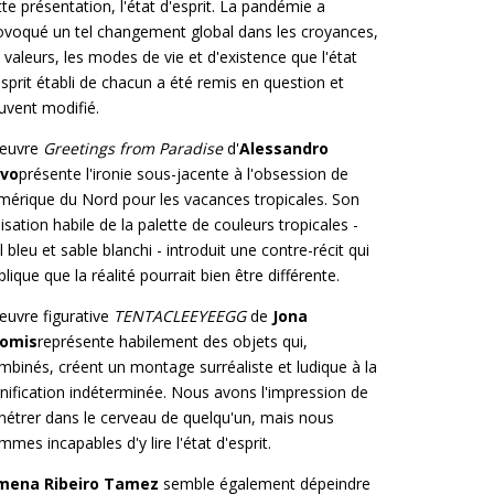
tte présentation, l'état d'esprit. La pandémie a
ovoqué un tel changement global dans les croyances,
s valeurs, les modes de vie et d'existence que l'état
esprit établi de chacun a été remis en question et
uvent modifié.
œuvre
Greetings from Paradise
d'
Alessandro
vo
présente l'ironie sous-jacente à l'obsession de
Amérique du Nord pour les vacances tropicales. Son
lisation habile de la palette de couleurs tropicales -
l bleu et sable blanchi - introduit une contre-récit qui
plique que la réalité pourrait bien être différente.
œuvre figurative
TENTACLEEYEEGG
de
Jona
omis
représente habilement des objets qui,
mbinés, créent un montage surréaliste et ludique à la
gnification indéterminée. Nous avons l'impression de
nétrer dans le cerveau de quelqu'un, mais nous
mmes incapables d'y lire l'état d'esprit.
mena Ribeiro Tamez
semble également dépeindre