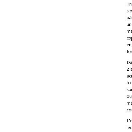
l'
s'
bâ
un
ma
ex
en
fo
Da
Zi
ac
à 
su
ou
ma
co
L'
le