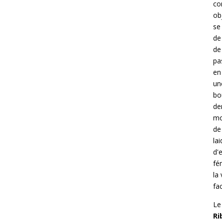
co
ob
se
de
d
pa
en
un
bo
de
mo
de
lai
d'
fé
la
fa
Le
Ri