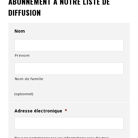
ABONNEMENT À NOTRE LISTE DE
Contact
DIFFUSION
Informations
Nom
Outils
Liens
Prénom
Menu principal
Qui vous êtes
Nom de famille
(optionnel)
Adresse électronique
*
Nous ne partagerons pas vos informations avec d'autres