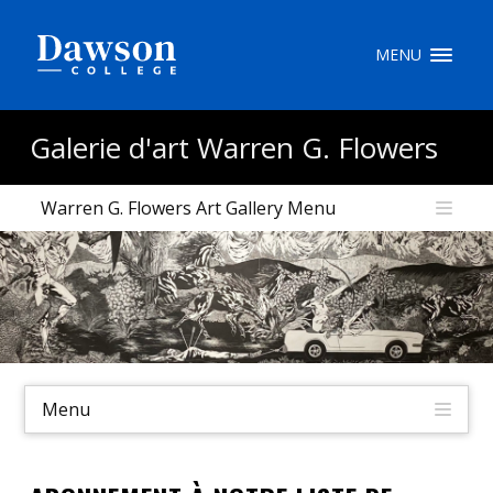
Recherche sur le site
MENU
Recherche de personnes
Galerie d'art Warren G. Flowers
Warren G. Flowers Art Gallery Menu
EN
portail My Dawson
///
À propos de Dawson
Comment postuler
Menu
Carrières
Liens rapides