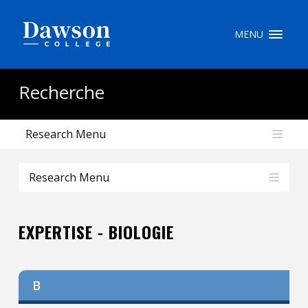
Recherche sur le site
MENU
Recherche de personnes
Recherche
Research Menu
EN
portail My Dawson
///
Research Menu
À propos de Dawson
EXPERTISE - BIOLOGIE
Comment postuler
Carrières
B
Liens rapides