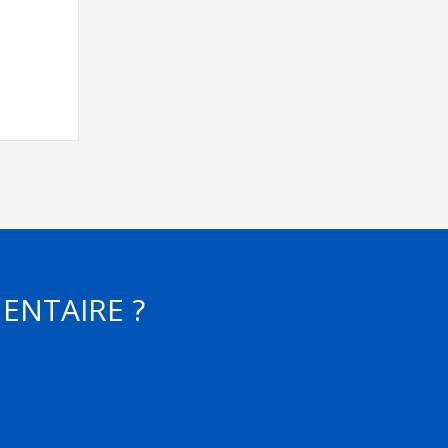
Contact
Informations
Outils
Liens
Menu principal
Qui vous êtes
ENTAIRE ?