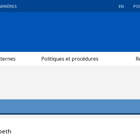
ARRIÈRES
EN
PO
xternes
Politiques et procédures
R
beth