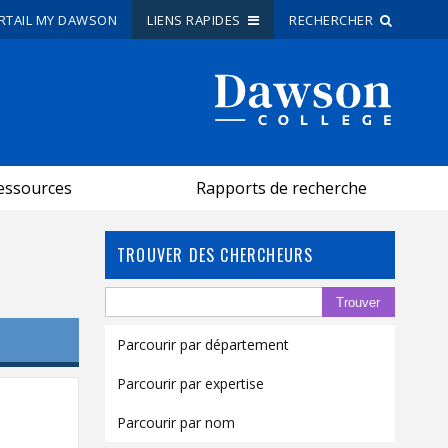
RTAIL MY DAWSON
LIENS RAPIDES
RECHERCHER
Recherche sur le site
Recherche de personnes
essources
Rapports de recherche
EN
portail My Dawson
///
TROUVER DES CHERCHEURS
À propos de Dawson
Comment postuler
Parcourir par département
Carrières
Parcourir par expertise
Liens rapides
Parcourir par nom