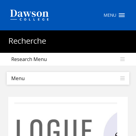
Recherche sur le site
MENU
Recherche de personnes
Recherche
Research Menu
EN
portail My Dawson
///
Menu
À propos de Dawson
Comment postuler
Carrières
Liens rapides