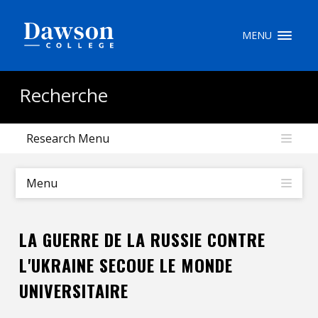
Recherche sur le site
MENU
Recherche de personnes
Recherche
Research Menu
EN
portail My Dawson
///
Menu
À propos de Dawson
LA GUERRE DE LA RUSSIE CONTRE
Comment postuler
L'UKRAINE SECOUE LE MONDE
Carrières
UNIVERSITAIRE
Liens rapides