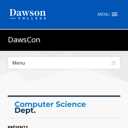
Recherche sur le site
MENU
Recherche de personnes
DawsCon
EN
Menu
portail My Dawson
///
À propos de Dawson
Comment postuler
Carrières
Liens rapides
PRÉSENTS