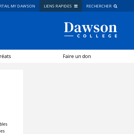
RTAIL MY DAWSON
LIENS RAPIDES
RECHERCHER
Recherche sur le site
Recherche de personnes
réats
Faire un don
EN
portail My Dawson
///
À propos de Dawson
Comment postuler
Carrières
Liens rapides
bles
des