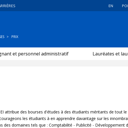
ARRIÈRES
EN
PO
SES
PRIX
nant et personnel administratif
Lauréates et lau
I attribue des bourses d'études à des étudiants méritants de tout le
ourageons les étudiants à en apprendre davantage sur les innombra
 dans des domaines tels que : Comptabilité - Publicité - Développement 