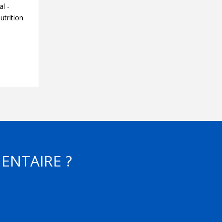
Contact
al -
utrition
Informations
Outils
Liens
Menu principal
Qui vous êtes
ENTAIRE ?