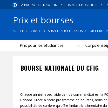
/
/
À PROPOS DE DAWSON
COMMENT POSTULER
C
Prix et bourses
ACCUEIL
SERVICES
SERVICES AUX ÉTUDIANTS
PRIX ET BOUR
Prix pour les étudiant·es
Corps enseig
BOURSE NATIONALE DU CFIG
Chaque année, avec l'aide de nos commanditaires, la FCE
Canada. Grâce à notre programme de bourses, nous enc
possibilités de carrière qu'offre l'industrie alimentaire