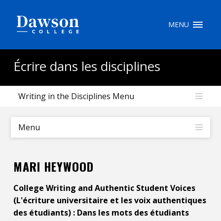
Recherche sur le site
MENU
Recherche de personnes
Écrire dans les disciplines
Writing in the Disciplines Menu
EN
portail My Dawson
///
Menu
À propos de Dawson
MARI HEYWOOD
Comment postuler
College Writing and Authentic Student Voices
Carrières
(L'écriture universitaire et les voix authentiques
des étudiants) : Dans les mots des étudiants
Liens rapides