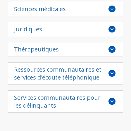
Contact
Sciences médicales
Informations
Juridiques
Outils
Liens
Thérapeutiques
Menu principal
Ressources communautaires et
Qui vous êtes
services d'écoute téléphonique
Services communautaires pour
les délinquants