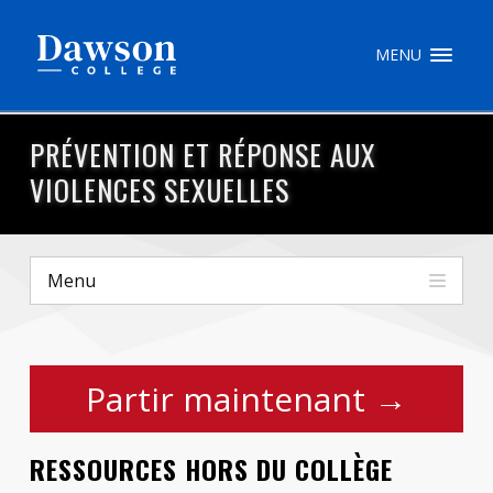
Recherche sur le site
MENU
Recherche de personnes
PRÉVENTION ET RÉPONSE AUX
VIOLENCES SEXUELLES
EN
portail My Dawson
///
Menu
À propos de Dawson
Comment postuler
Partir maintenant →
Carrières
RESSOURCES HORS DU COLLÈGE
Liens rapides