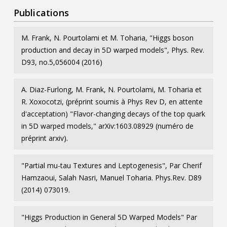
Publications
M. Frank, N. Pourtolami et M. Toharia, "Higgs boson
production and decay in 5D warped models", Phys. Rev.
D93, no.5,056004 (2016)
A. Diaz-Furlong, M. Frank, N. Pourtolami, M. Toharia et
R. Xoxocotzi, (préprint soumis à Phys Rev D, en attente
d'acceptation) "Flavor-changing decays of the top quark
in 5D warped models," arXiv:1603.08929 (numéro de
préprint arxiv).
"Partial mu-tau Textures and Leptogenesis", Par Cherif
Hamzaoui, Salah Nasri, Manuel Toharia. Phys.Rev. D89
(2014) 073019.
"Higgs Production in General 5D Warped Models" Par