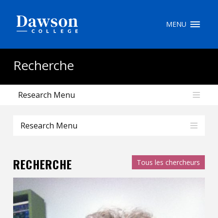
Recherche sur le site
MENU
Recherche de personnes
Recherche
Research Menu
EN
portail My Dawson
///
Research Menu
À propos de Dawson
RECHERCHE
Tous les chercheurs
Comment postuler
Carrières
Liens rapides