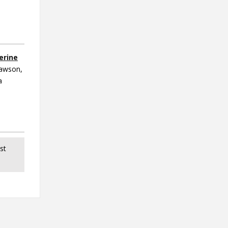
erine
Dawson,
a
st