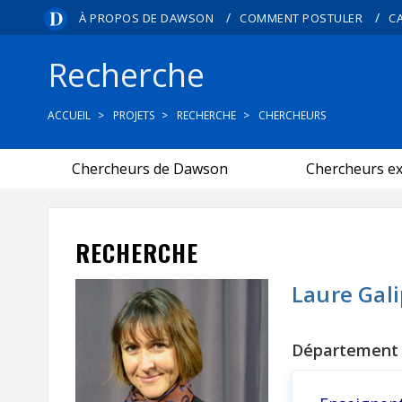
/
/
À PROPOS DE DAWSON
COMMENT POSTULER
C
Recherche
ACCUEIL
PROJETS
RECHERCHE
CHERCHEURS
Chercheurs de Dawson
Chercheurs e
RECHERCHE
Laure Gal
Département