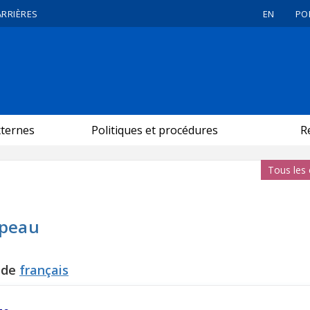
ARRIÈRES
EN
PO
xternes
Politiques et procédures
R
Tous les
ipeau
 de
français