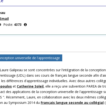
te
eau
Email
9
Poste:
4373
nception universelle de l'apprentissage
Laure Galipeau se sont concentrées sur l'intégration de la conception
prentissage (UDL) dans ses cours de français langue seconde afin d'ai
es différences d'apprentissage individuelles. Avec deux autres collèg
opoulos
et
Catherine Soleil
, elle a reçu une subvention PAREA de tr
pact des applications de la conception universelle de l'apprentissage su
FLS ". Récemment, Laure, en collaboration avec les deux mêmes collèg
tion au Symposium 2014 du
Français langue seconde au collégial
(