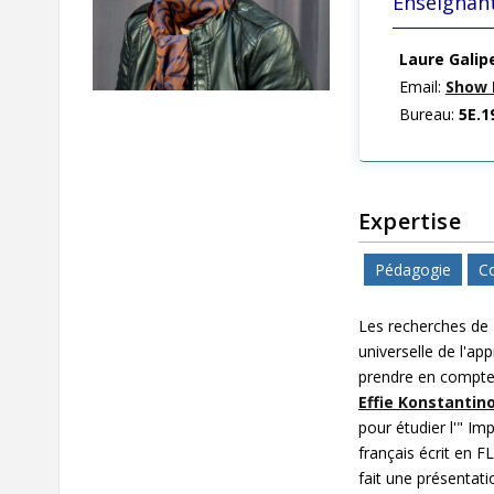
Enseignan
Laure Galip
Email:
Show 
Bureau:
5E.1
Expertise
Pédagogie
Co
Les recherches de 
universelle de l'ap
prendre en compte l
Effie Konstantin
pour étudier l'" Im
français écrit en 
fait une présenta