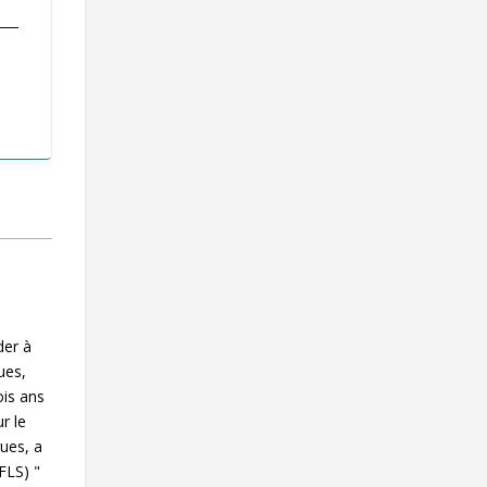
Contact
Informations
Outils
Liens
Menu principal
Qui vous êtes
der à
ues,
ois ans
r le
ues, a
FLS) "