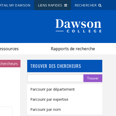
RTAIL MY DAWSON
LIENS RAPIDES
RECHERCHER
Recherche sur le site
Recherche de personnes
essources
Rapports de recherche
EN
 chercheurs
portail My Dawson
///
TROUVER DES CHERCHEURS
À propos de Dawson
Comment postuler
Parcourir par département
Carrières
Parcourir par expertise
Liens rapides
Parcourir par nom