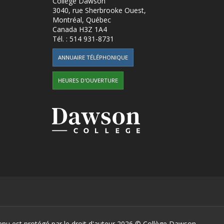
Collège Dawson
3040, rue Sherbrooke Ouest
,
Montréal, Québec
Canada
H3Z 1A4
Tél. :
514 931-8731
ANNUAIRE TÉLÉPHONIQUE
HEURES D'OUVERTURE
enu est protégé par le droit d'auteur 2026 ©
Collège Dawson.