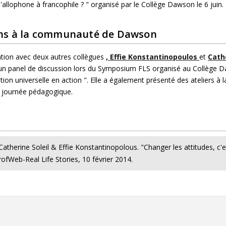
llophone à francophile ? " organisé par le Collège Dawson le 6 juin.
ns à la communauté de Dawson
ation avec deux autres collègues
, Effie Konstantinopoulos
et
Cath
 un panel de discussion lors du Symposium FLS organisé au Collège 
ption universelle en action ". Elle a également présenté des ateliers à l
 journée pédagogique.
s
Catherine Soleil & Effie Konstantinopolous. "Changer les attitudes, c'e
rofWeb-Real Life Stories, 10 février 2014.