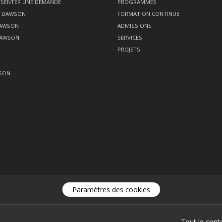
SENTER UNE DEMANDE
PROGRAMMES
Z DAWSON
FORMATION CONTINUE
DAWSON
ADMISSIONS
DAWSON
SERVICES
PROJETS
SON
Paramètres des cookies
Tout le cont