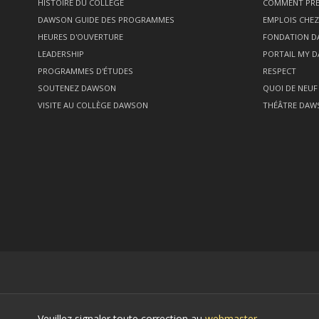
HISTOIRE DU COLLÈGE
COMMENT PRÉ
DAWSON GUIDE DES PROGRAMMES
EMPLOIS CHE
HEURES D'OUVERTURE
FONDATION 
LEADERSHIP
PORTAIL MY 
PROGRAMMES D'ÉTUDES
RESPECT
SOUTENEZ DAWSON
QUOI DE NEUF
VISITE AU COLLÈGE DAWSON
THÉÂTRE DAW
Veuillez signaler toute correction au
webmaster
.