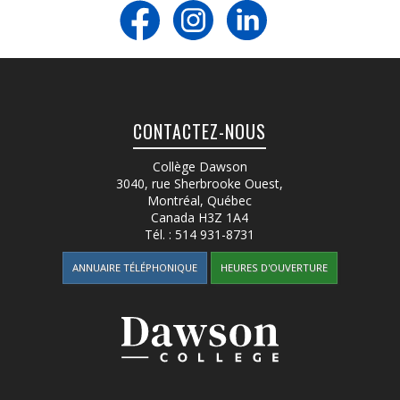
Contact
Informations
Outils
CONTACTEZ-NOUS
Liens
Collège Dawson
Menu principal
3040, rue Sherbrooke Ouest
,
Montréal, Québec
Qui vous êtes
Canada
H3Z 1A4
Tél. :
514 931-8731
ANNUAIRE TÉLÉPHONIQUE
HEURES D'OUVERTURE