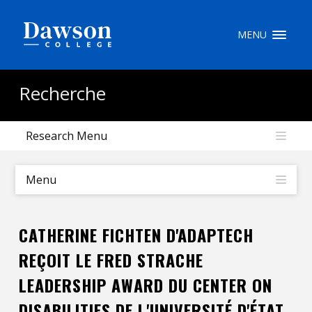
Recherche sur le site
MENU
Recherche de personnes
Recherche
Research Menu
EN
portail My Dawson
///
Menu
À propos de Dawson
CATHERINE FICHTEN D'ADAPTECH
Comment postuler
REÇOIT LE FRED STRACHE
Carrières
LEADERSHIP AWARD DU CENTER ON
Liens rapides
DISABILITIES DE L'UNIVERSITÉ D'ÉTAT